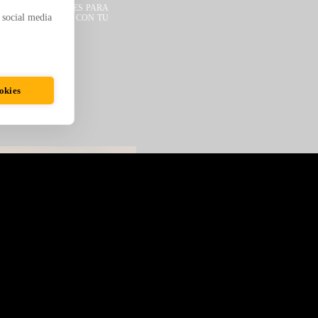
UALES IMPACTANTES PARA
 social media
ALTAS SINERGIAS CON TU
okies
NY