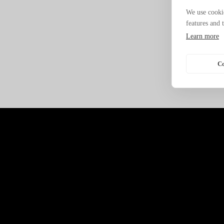
We use cookie
features and 
Learn more
Co
DESDE KERBY OFRECEN 
PARA TODO TIPO DE EVE
CONTRATACIÓN DE DJS,
ALQUILER DE MATERIA
MEZCLAS, ALTAVOCES, MI
DAN SOPORTE A EMPRE
DONDE SE REQUIE
CONTRATACIÓN DE UN ART
CUENTAN CON UN SERVI
MANAGEMENT CON
CUALIFICADOS PARA E