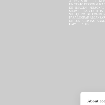
A TRAVÉS DE SUS GENE
UN TRATO PERSONALIZA
DE IMAGEN, PERSONAL
SHOWS, RRSS Y OUTFITS.
SU EQUIPO DE COMMUN
PARA LOGRAR ALCANZAR
DE LOS ARTISTAS, AN
CAPACIDADES.
About cook
V