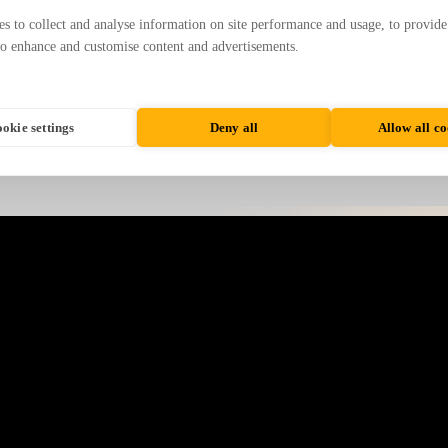
CONVIERTE TUS IDEAS EN VIS
s to collect and analyse information on site performance and usage, to provide
ELEVAR TUS SHOWS Y CREAR 
AUDIENCIA.
to enhance and customise content and advertisements.
okie settings
Deny all
Allow all co
UN ASESORAMIENTO INTEGRAL
NTOS, BOOKING DE ARTISTAS,
 ORGANIZACIÓN DE EVENTOS Y
L AUDIOVISUAL (MESAS DE
CRÓFONOS, PANTALLAS, ETC.).
SAS, PROMOTORES Y EVENTOS
RAN LOS SERVICIOS DE
COMPA
ISTA, PRINCIPALMENTE DJS.
CIO INTERNO DE BOOKING AND
 ARTISTAS ALTAMENTE
STAR A LA ALTURA DE LOS